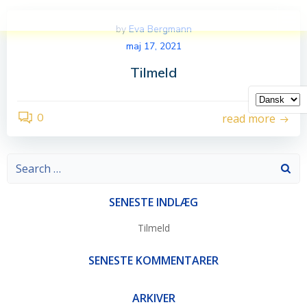
Videre
til
by
Eva Bergmann
indhold
maj 17, 2021
Tilmeld
0
read more
Search
for:
SENESTE INDLÆG
Tilmeld
SENESTE KOMMENTARER
ARKIVER