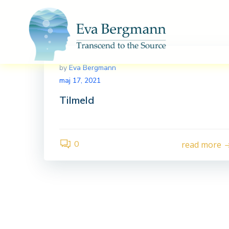
Videre
til
indhold
by
Eva Bergmann
maj 17, 2021
Tilmeld
0
read more