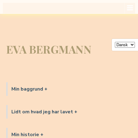
Videre
til
indhold
EVA BERGMANN
Min baggrund +
Lidt om hvad jeg har lavet +
Min historie +