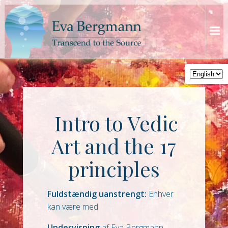
Skip
to
content
Intro to Vedic
Art and the 17
principles
Fuldstændig uanstrengt:
Enhver
kan være med
Undervisning
af Eva Bergmann,