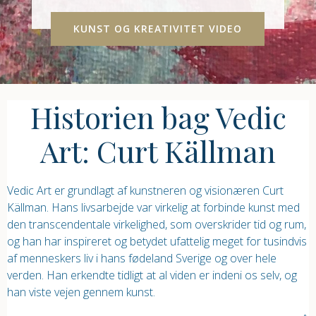
KUNST OG KREATIVITET VIDEO
Historien bag Vedic
Art: Curt Källman
Vedic Art er grundlagt af kunstneren og visionæren Curt
Källman. Hans livsarbejde var virkelig at forbinde kunst med
den transcendentale virkelighed, som overskrider tid og rum,
og han har inspireret og betydet ufattelig meget for tusindvis
af menneskers liv i hans fødeland Sverige og over hele
verden. Han erkendte tidligt at al viden er indeni os selv, og
han viste vejen gennem kunst.