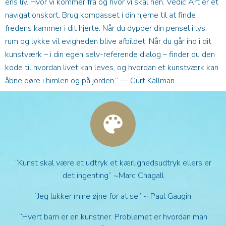
ens liv. Hvor vi kommer fra og hvor vi skal hen. Vedic Art er et
navigationskort. Brug kompasset i din hjerne til at finde
fredens kammer i dit hjerte. Når du dypper din pensel i lys,
rum og lykke vil evigheden blive afbildet. Når du går ind i dit
kunstværk – i din egen selv-referende dialog – finder du den
kode til hvordan livet kan leves, og hvordan et kunstværk kan
åbne døre i himlen og på jorden.” — Curt Källman
“Kunst skal være et udtryk et kærlighedsudtryk ellers er
det ingenting” ~Marc Chagall
“Jeg lukker mine øjne for at se” ~ Paul Gaugin
“Hvert barn er en kunstner. Problemet er hvordan man