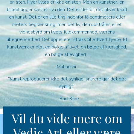
en sten. Hvor livløs er ikke en sten! Men en kunstner, en
billedhugger sætter liv i den. Det er derfor, det bliver kaldt
en kunst. Det er en lille ting indenfor få centimeters eller
meters begrænsning, men det liv, den udstråler, er et
vidnesbyrd om livets fuldkommenhed, værens
ubegrænsethed. Det appellerer straks til ethvert hjerte. Et
kunstværk er blot en bølge af livet, en bølge af kærlighed,
en bølge af evighed”.
Maharishi
“Kunst reproducerer ikke det synlige, snarere gør det det
synligt”
~ Paul Klee
Vil du vide mere om
Vedic Art eller være